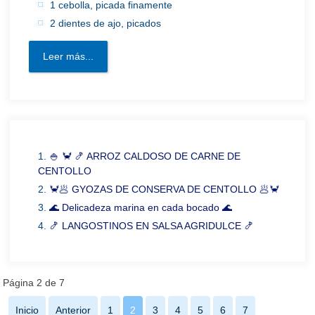
1 cebolla, picada finamente
2 dientes de ajo, picados
Leer más...
🍚 🦀 🍤 ARROZ CALDOSO DE CARNE DE
CENTOLLO
🦀🥟 GYOZAS DE CONSERVA DE CENTOLLO 🥟🦀
🌊 Delicadeza marina en cada bocado 🌊
🍤 LANGOSTINOS EN SALSA AGRIDULCE 🍤
Página 2 de 7
Inicio
Anterior
1
2
3
4
5
6
7