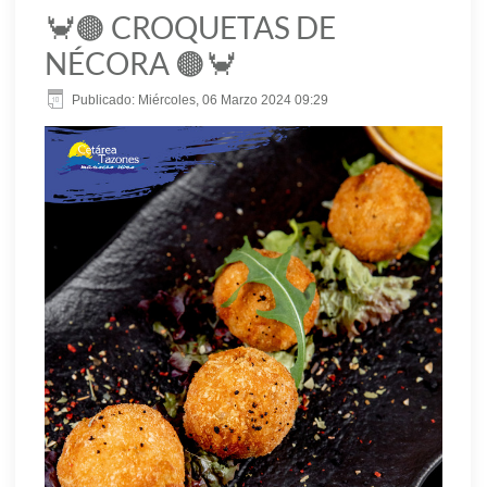
🦀🟤 CROQUETAS DE
NÉCORA 🟤🦀
Publicado: Miércoles, 06 Marzo 2024 09:29