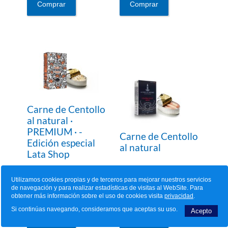
Comprar
Comprar
Carne de Centollo
al natural ·
PREMIUM · -
Carne de Centollo
Edición especial
al natural
Lata Shop
16,90 €
Utilizamos cookies propias y de terceros para mejorar nuestros servicios
de navegación y para realizar estadísticas de visitas al WebSite. Para
obtener más información sobre el uso de cookies visita
privacidad
.
Si continúas navegando, consideramos que aceptas su uso.
Acepto
Comprar
Comprar