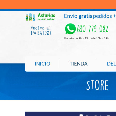
Envío
gratis
pedidos 
690 779 082
Horario: de 9h. a 13h. y de 15h. a 19h.
INICIO
TIENDA
DEL