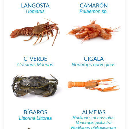
LANGOSTA
CAMARÓN
Homarus
Palaemon sp.
C. VERDE
CIGALA
Carcinus Maenas
Nephrops norvegicus
BÍGAROS
ALMEJAS
Ruditapes decussatus
Littorina Littorea
Venerupis pullastra
Ruditapes philippinarum