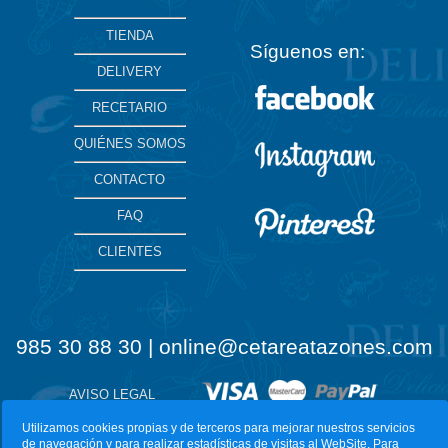
TIENDA
Síguenos en:
DELIVERY
RECETARIO
QUIÉNES SOMOS
CONTACTO
FAQ
CLIENTES
985 30 88 30 | online@cetareatazones.com
AVISO LEGAL
Utilizamos cookies propias y de terceros para mejorar nuestros servicios
de navegación y para realizar estadísticas de visitas al WebSite. Para