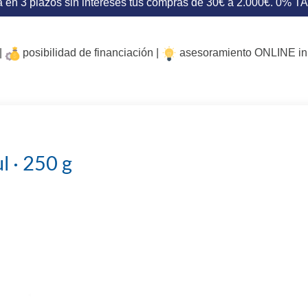
 en 3 plazos sin intereses tus compras de 30€ a 2.000€. 0% T
|
posibilidad de financiación |
asesoramiento ONLINE i
 · 250 g