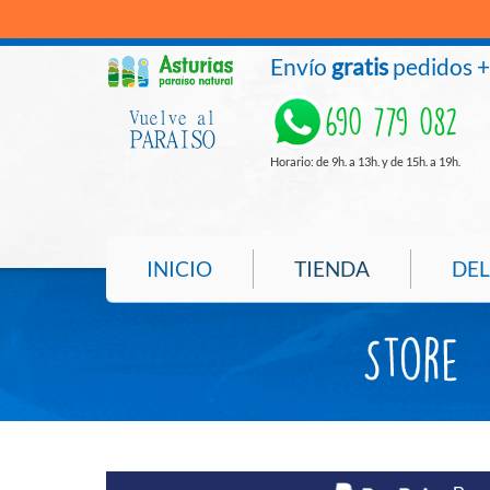
Envío
gratis
pedidos 
690 779 082
Horario: de 9h. a 13h. y de 15h. a 19h.
INICIO
TIENDA
DEL