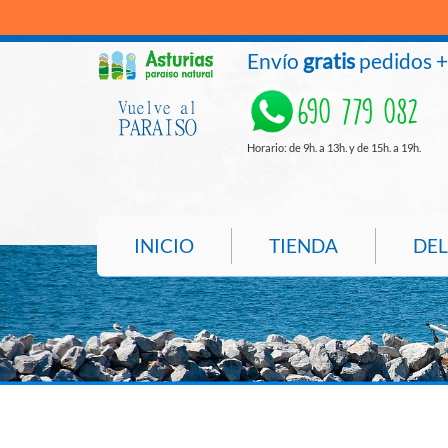
Envío
gratis
pedidos 
690 779 082
Horario: de 9h. a 13h. y de 15h. a 19h.
INICIO
TIENDA
DEL