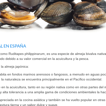
L EN ESPAÑA
como Ruditapes philippinarum, es una especie de almeja bivalva nativa
o debido a su valor comercial en la acuicultura y la pesca.
la almeja japónica:
a habita en fondos marinos arenosos o fangosos, a menudo en aguas poc
n la naturaleza se encuentra principalmente en el Pacífico occidental.
 en la acuicultura, tanto en su región nativa como en otras partes del 
y alta tolerancia a una amplia gama de condiciones ambientales la hacen
 apreciada en la cocina asiática y también se ha vuelto popular en otr
textura tierna y un sabor dulce y suave.