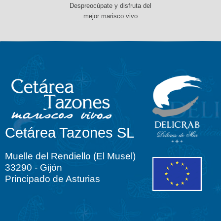
Despreocúpate y disfruta del
mejor marisco vivo
Cetárea Tazones SL
Muelle del Rendiello (El Musel)
33290 - Gijón
Principado de Asturias