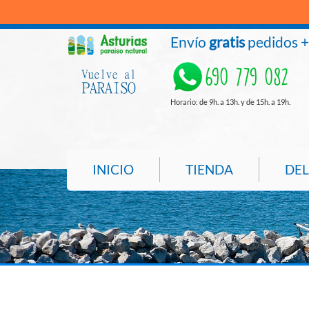
Envío
gratis
pedidos 
690 779 082
Horario: de 9h. a 13h. y de 15h. a 19h.
INICIO
TIENDA
DEL