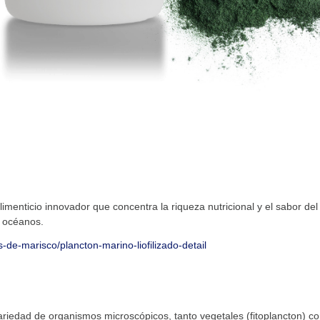
alimenticio innovador que concentra la riqueza nutricional y el sabor de
s océanos.
de-marisco/plancton-marino-liofilizado-detail
riedad de organismos microscópicos, tanto vegetales (fitoplancton) co