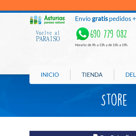
Envío
gratis
pedidos 
690 779 082
Horario: de 9h. a 13h. y de 15h. a 19h.
INICIO
TIENDA
DEL