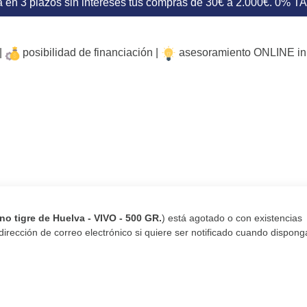
 en 3 plazos sin intereses tus compras de 30€ a 2.000€. 0% T
|
posibilidad de financiación |
asesoramiento ONLINE i
no tigre de Huelva - VIVO - 500 GR.
) está agotado o con existencias
u dirección de correo electrónico si quiere ser notificado cuando dispo